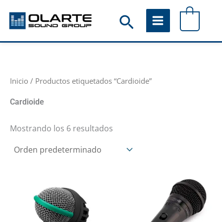
Ir
Buscar
0
al
contenido
Inicio
/ Productos etiquetados “Cardioide”
Cardioide
Mostrando los 6 resultados