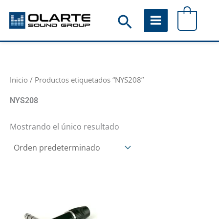
Ir
Buscar
0
al
contenido
Inicio
/ Productos etiquetados “NYS208”
NYS208
Mostrando el único resultado