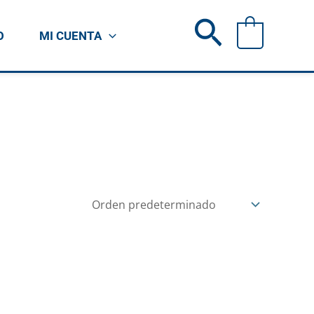
Buscar
0
O
MI CUENTA