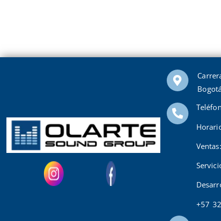
Carrer
Bogotá
Teléfo
Horari
Ventas
Servic
Desarr
+57 3