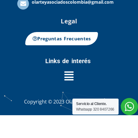
olarteyasociadoscolombia@gmail.com
Legal
Preguntas Frecuentes
Links de interés
Copyright © 2023 Olarte Sound Group
Servicio al Cliente.
Whatsapp 320 8407266