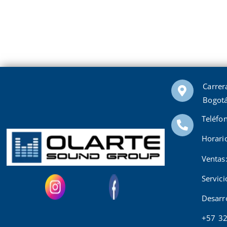
Carrer
Bogotá
Teléfo
Horari
Ventas
Servic
Desarr
+57 3