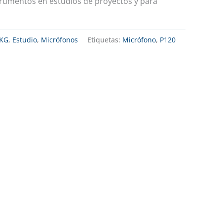
trumentos en estudios de proyectos y para
KG
,
Estudio
,
Micrófonos
Etiquetas:
Micrófono
,
P120