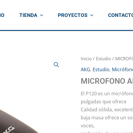
IO
TIENDA
PROYECTOS
CONTACT
Inicio
/
Estudio
/ MICROF
AKG
,
Estudio
,
Micrófon
MICROFONO A
El P120 es un micrófo
pulgadas que ofrece
Calidad sólida, excelen
baja masa ofrece un so
voces,