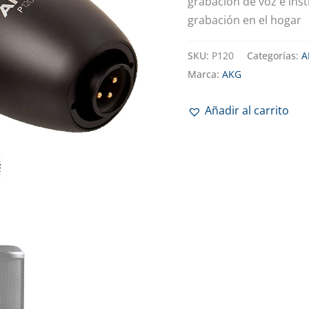
grabación de voz e ins
grabación en el hogar
SKU:
P120
Categorías:
A
Marca:
AKG
Añadir al carrito