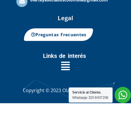
Legal
Preguntas Frecuentes
Links de interés
Copyright © 2023 Olarte Sound Group
Servicio al Cliente.
Whatsapp 320 8407266