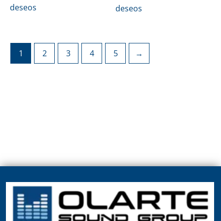
deseos
deseos
1
2
3
4
5
→