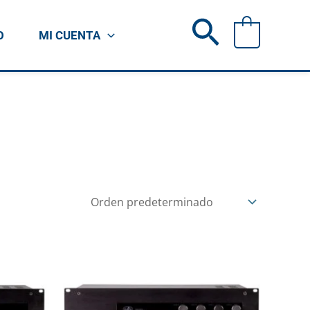
Buscar
0
O
MI CUENTA