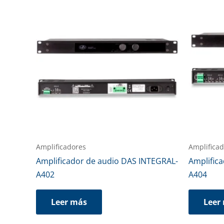
Amplificadores
Amplifica
Amplificador de audio DAS INTEGRAL-
Amplific
A402
A404
Leer más
Leer