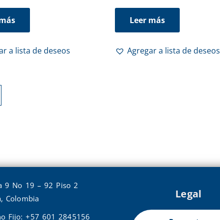
 más
Leer más
r a lista de deseos
Agregar a lista de deseos
a 9 No 19 – 92 Piso 2
Legal
, Colombia
no Fijo: +57 601 2845156