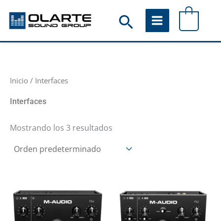
Ir
Buscar
0
al
contenido
Inicio
/ Interfaces
Interfaces
Mostrando los 3 resultados