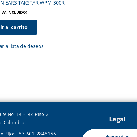
IN EARS TAKSTAR WPM-300R
(IVA INCLUIDO)
r al carrito
r a lista de deseos
a 9 No 19 – 92 Piso 2
Legal
, Colombia
no Fijo: +57 601 2845156
Preguntas