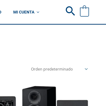
Buscar
0
O
MI CUENTA