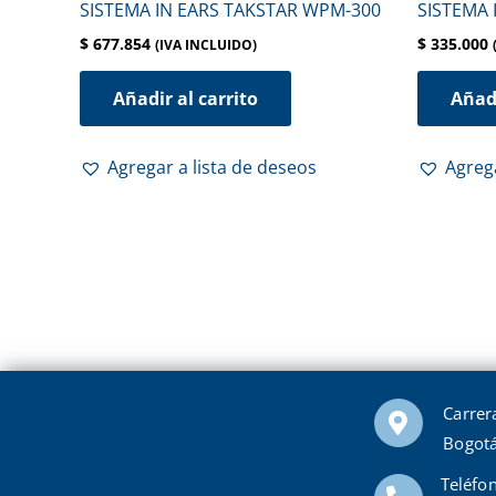
SISTEMA IN EARS TAKSTAR WPM-300
SISTEMA 
$
677.854
$
335.000
(IVA INCLUIDO)
Añadir al carrito
Añadi
Agregar a lista de deseos
Agrega
Carrer
Bogotá
Teléfo