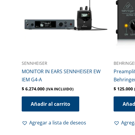
SENNHEISER
BEHRINGE
MONITOR IN EARS SENNHEISER EW
Preampli
IEM G4-A
Behringe
$
6.274.000
$
125.000
(IVA INCLUIDO)
Añadir al carrito
Añadi
Agregar a lista de deseos
Agrega