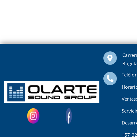
Carrer
Bogotá
Teléfo
Horari
Ventas
Servic
Desarr
+57 3