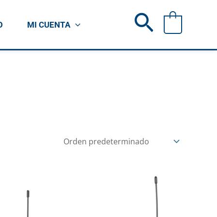
Buscar
0
O
MI CUENTA