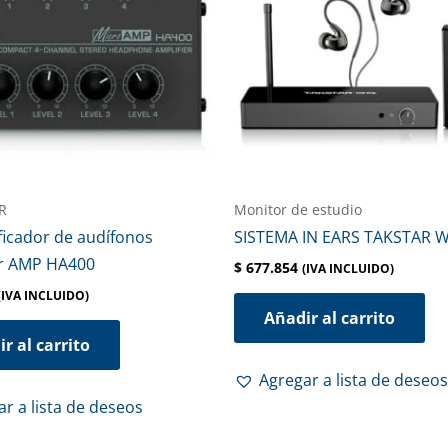
R
Monitor de estudio
ficador de audífonos
SISTEMA IN EARS TAKSTAR 
r AMP HA400
$
677.854
(IVA INCLUIDO)
(IVA INCLUIDO)
Añadir al carrito
r al carrito
Agregar a lista de deseos
r a lista de deseos