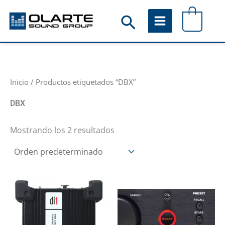
Ir
Buscar
0
al
contenido
Inicio
/ Productos etiquetados “DBX”
DBX
Mostrando los 2 resultados