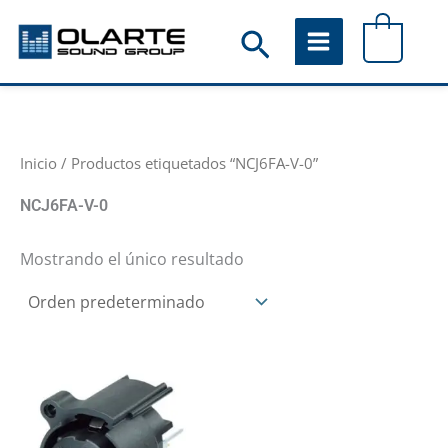
Ir
Buscar
0
al
contenido
Inicio
/ Productos etiquetados “NCJ6FA-V-0”
NCJ6FA-V-0
Mostrando el único resultado