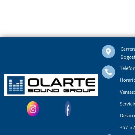
Carrer
Bogotá
Teléfo
Horari
Ventas
Servic
Desarr
+57 3