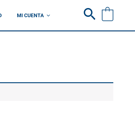
Buscar
0
O
MI CUENTA