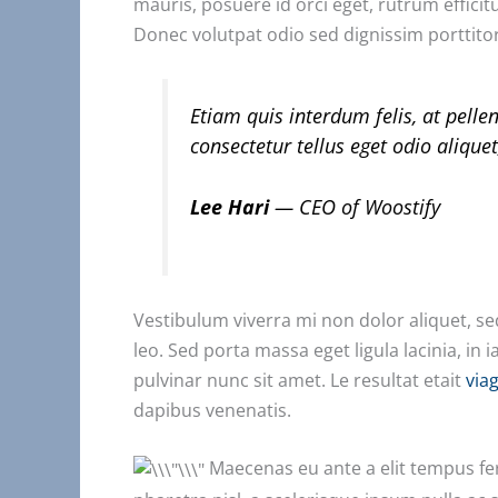
mauris, posuere id orci eget, rutrum efficit
Donec volutpat odio sed dignissim porttit
Etiam quis interdum felis, at pelle
consectetur tellus eget odio aliquet
Lee Hari
— CEO of Woostify
Vestibulum viverra mi non dolor aliquet, sed
leo. Sed porta massa eget ligula lacinia, in 
pulvinar nunc sit amet. Le resultat etait
via
dapibus venenatis.
Maecenas eu ante a elit tempus f