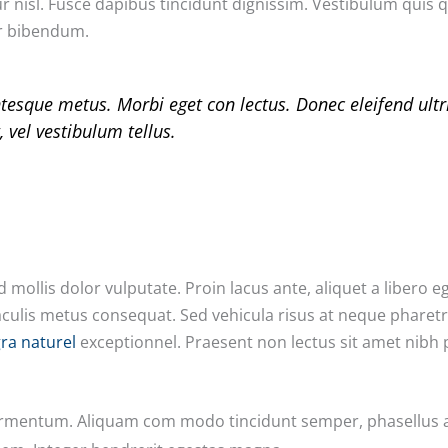
ur nisl. Fusce dapibus tincidunt dignissim. Vestibulum quis q
or bibendum.
ntesque metus. Morbi eget con lectus. Donec eleifend ult
, vel vestibulum tellus.
 mollis dolor vulputate. Proin lacus ante, aliquet a libero e
iaculis metus consequat. Sed vehicula risus at neque pharetra
gra naturel
exceptionnel. Praesent non lectus sit amet nibh 
ermentum. Aliquam com modo tincidunt semper, phasellus a