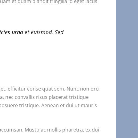
uam et quam blandit fringilla id eget lacus.
ricies urna et euismod. Sed
get, efficitur conse quat sem. Nunc non orci
, nec convallis risus placerat tristique
posuere tristique. Aenean et dui ut mauris
ccumsan. Musto ac mollis pharetra, ex dui