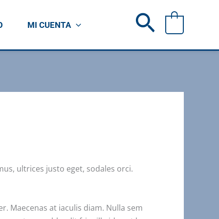
Buscar
0
O
MI CUENTA
s, ultrices justo eget, sodales orci.
er. Maecenas at iaculis diam. Nulla sem