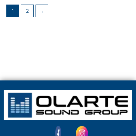
1
2
→