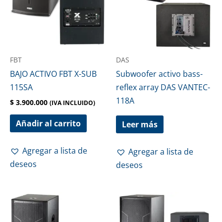
FBT
DAS
BAJO ACTIVO FBT X-SUB
Subwoofer activo bass-
115SA
reflex array DAS VANTEC-
118A
$
3.900.000
(IVA INCLUIDO)
Añadir al carrito
Leer más
Agregar a lista de
Agregar a lista de
deseos
deseos